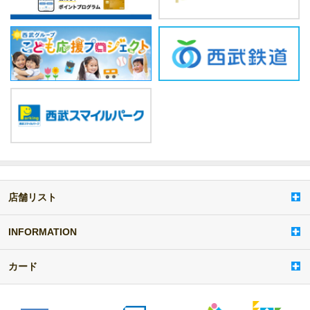
店舗リスト
a
d
d
INFORMATION
i
t
カード
e
m