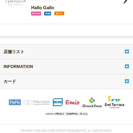
Hallo Gallo
店舗リスト
a
d
d
INFORMATION
i
t
カード
e
m
COPYRIGHT © SEIBU REAL ESTATE PROPERTY MANAGEMENT INC. ALL RIGHTS RESERVED.