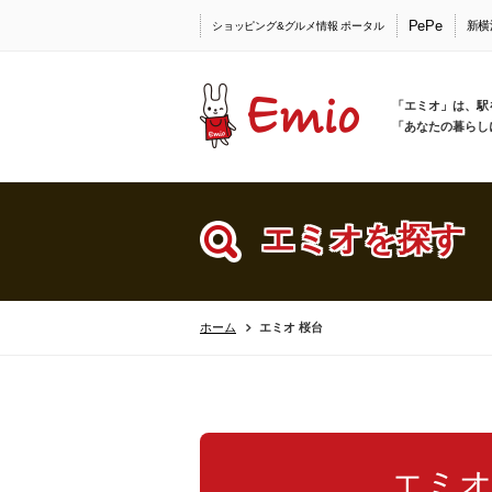
PePe
新横
ショッピング&グルメ情報 ポータル
「エミオ」は、駅
「あなたの暮らし
エミオを探す
ホーム
エミオ 桜台
エミオ