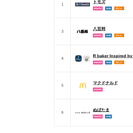
トモズ
1
八百邦
3
R baker Inspired by
4
マクドナルド
5
ぬばたま
6