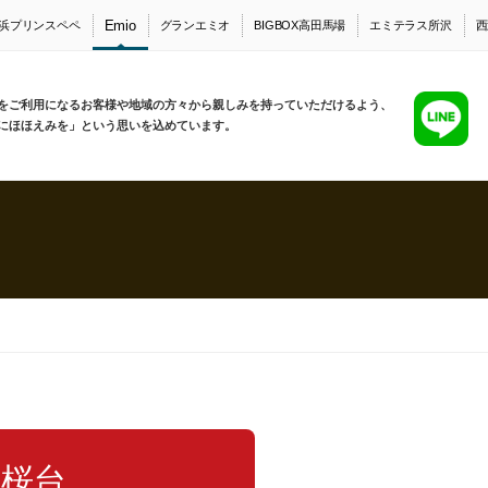
Emio
浜プリンスペペ
グランエミオ
BIGBOX高田馬場
エミテラス所沢
西
をご利用になるお客様や地域の方々から親しみを持っていただけるよう、
にほほえみを」という思いを込めています。
桜台