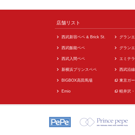
店舗リスト
西武新宿ペペ & Brick St.
グランエ
西武飯能ペペ
グランエ
西武入間ペペ
エミテラ
新横浜プリンスペペ
西武沿線
BIGBOX高田馬場
東京ガー
Emio
軽井沢・