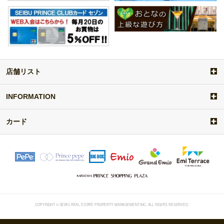
店舗リスト
a
d
d
INFORMATION
i
t
カード
e
m
COPYRIGHT © SEIBU REAL ESTATE PROPERTY MANAGEMENT INC. ALL RIGHTS RESERVED.