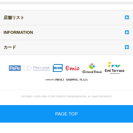
店舗リスト
a
d
d
INFORMATION
i
t
カード
e
m
COPYRIGHT © SEIBU REAL ESTATE PROPERTY MANAGEMENT INC. ALL RIGHTS RESERVED.
PAGE TOP