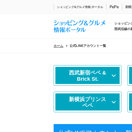
PePe
新横
ショッピング&グルメ情報 ポータル
ショッピン
西武沿線の
ホーム
公式LINEアカウント一覧
西武新宿ペペ &
Brick St.
新横浜プリンス
ペペ