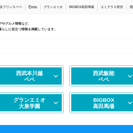
Emio
浜プリンスペペ
グランエミオ
BIGBOX高田馬場
エミテラス所沢
西
グやグルメ情報など、
暮らしに役立つ情報を掲載しています。
西武本川越
西武飯能
ペペ
ペペ
グランエミオ
BIGBOX
大泉学園
高田馬場