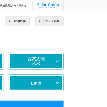
武沿線 駅ナカ・駅チカ
Language
テナント募集
西武入間
ペペ
Emio