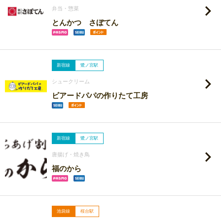
弁当・惣菜
とんかつ さぼてん
新宿線
鷺ノ宮駅
シュークリーム
ビアードパパの作りたて工房
新宿線
鷺ノ宮駅
唐揚げ・焼き鳥
福のから
池袋線
桜台駅