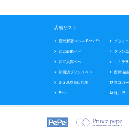
店舗リスト
西武新宿ペペ & Brick St.
グランエ
西武飯能ペペ
グランエ
西武入間ペペ
エミテラ
新横浜プリンスペペ
西武沿線
BIGBOX高田馬場
東京ガー
Emio
軽井沢・