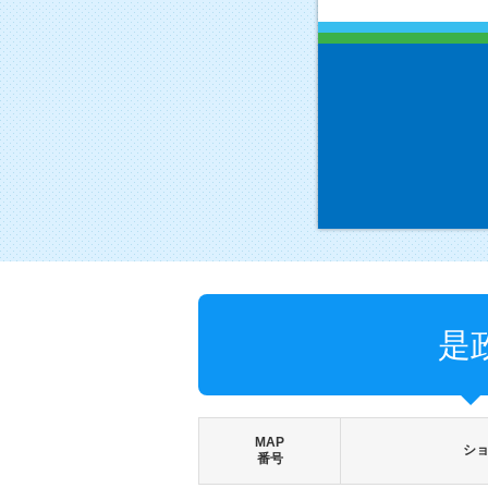
是
MAP
シ
番号