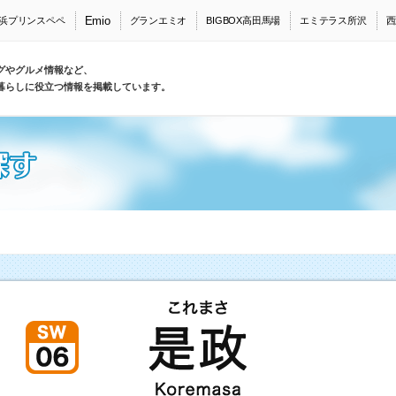
Emio
浜プリンスペペ
グランエミオ
BIGBOX高田馬場
エミテラス所沢
西
グやグルメ情報など、
暮らしに役立つ情報を掲載しています。