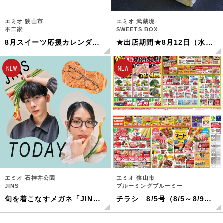
エミオ 狭山市
エミオ 武蔵境
不二家
SWEETS BOX
8月スイーツ応援カレンダー
★出店期間★8月12日（水）
🍉🌴
～8月18日（火）
エミオ 石神井公園
エミオ 狭山市
JINS
ブルーミングブルーミー
旬を着こなすメガネ「JINS
チラシ 8/5号（8/5～8/9）
TODAY」2026年秋の新作発
公開中！
売！