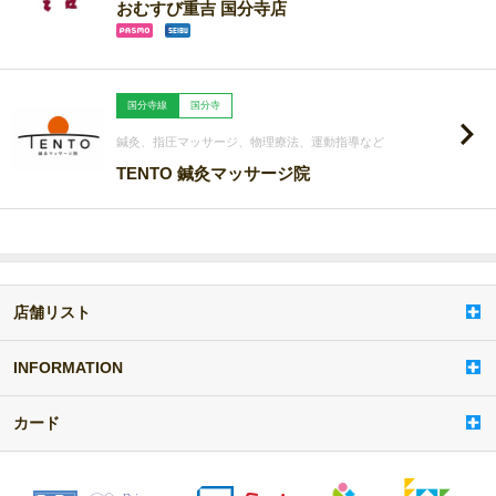
おむすび重吉 国分寺店
国分寺線
国分寺
鍼灸、指圧マッサージ、物理療法、運動指導など
TENTO 鍼灸マッサージ院
店舗リスト
a
d
d
INFORMATION
i
t
カード
e
m