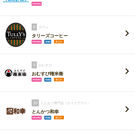
8
カフェ
タリーズコーヒー
9
おむすび
おむすび権米衛
10
とんかつ専門店（テイクアウト）
とんかつ和幸