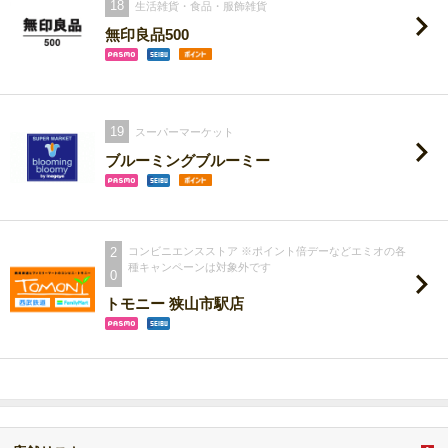
18
生活雑貨・食品・服飾雑貨
無印良品500
19
スーパーマーケット
ブルーミングブルーミー
2
コンビニエンスストア ※ポイント倍デーなどエミオの各
種キャンペーンは対象外です
0
トモニー 狭山市駅店