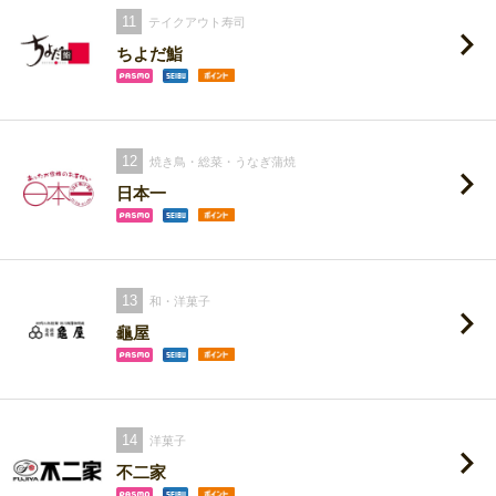
11
テイクアウト寿司
ちよだ鮨
12
焼き鳥・総菜・うなぎ蒲焼
日本一
13
和・洋菓子
龜屋
14
洋菓子
不二家