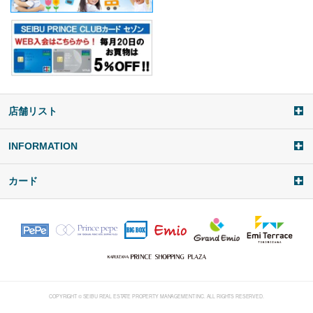
店舗リスト
a
d
d
INFORMATION
i
t
カード
e
m
COPYRIGHT © SEIBU REAL ESTATE PROPERTY MANAGEMENT INC. ALL RIGHTS RESERVED.