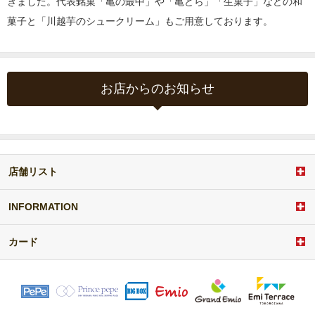
きました。代表銘菓「亀の最中」や「亀どら」「生菓子」などの和
菓子と「川越芋のシュークリーム」もご用意しております。
お店からのお知らせ
店舗リスト
a
d
d
INFORMATION
i
t
カード
e
m