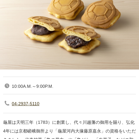
10:00A.M.～9:00P.M.
04-2937-5110
龜屋は天明三年（1783）に創業し、代々川越藩の御用を賜り、弘化
4年には京都嵯峨御所より「龜屋河内大掾藤原嘉永」の資格をいただ