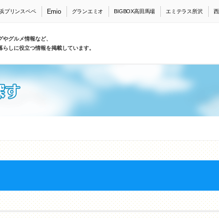
Emio
浜プリンスペペ
グランエミオ
BIGBOX高田馬場
エミテラス所沢
西
グやグルメ情報など、
暮らしに役立つ情報を掲載しています。