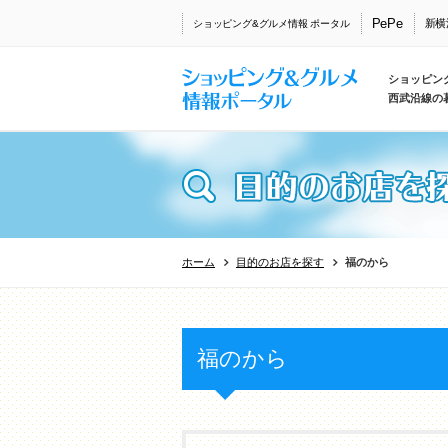
PePe
新横
ショッピング&グルメ情報 ポータル
ショッピン
西武沿線の
ホーム
目的のお店を探す
福のから
福のから