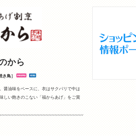
のから
焼き鳥］
。醤油味をベースに、衣はサクパリで中は
味しい飽きのこない「福からあげ」をご賞