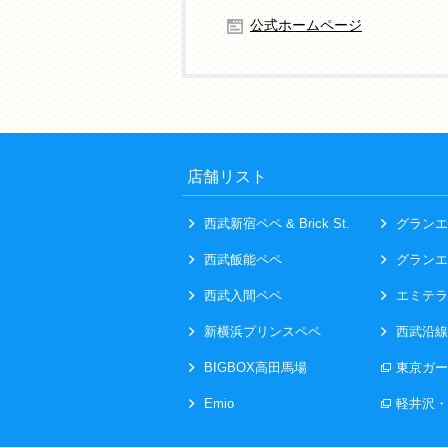
公式ホームページ
店舗リスト
西武新宿ペペ & Brick St.
グランエ
西武飯能ペペ
グランエ
西武入間ペペ
エミテラ
新横浜プリンスペペ
西武沿線
BIGBOX高田馬場
東京ガー
Emio
軽井沢・