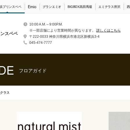
Emio
浜プリンスペペ
グランエミオ
BIGBOX高田馬場
エミテラス所沢
西
10:00 A.M.～9:00P.M.
※一部店舗により営業時間が異なります。
詳しくはこちら
リンスペペ
〒222-0033 神奈川県横浜市港北区新横浜3-4
045-474-7777
DE
フロアガイド
 クラス