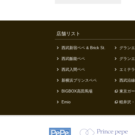
店舗リスト
西武新宿ペペ & Brick St.
グランエ
西武飯能ペペ
グランエ
西武入間ペペ
エミテラ
新横浜プリンスペペ
西武沿線
BIGBOX高田馬場
東京ガー
Emio
軽井沢・