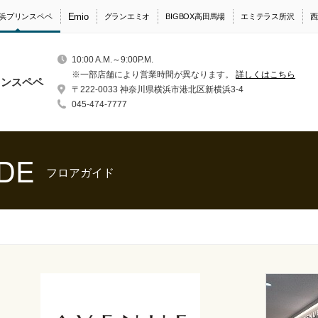
Emio
浜プリンスペペ
グランエミオ
BIGBOX高田馬場
エミテラス所沢
西
10:00 A.M.～9:00P.M.
※一部店舗により営業時間が異なります。
詳しくはこちら
リンスペペ
〒222-0033 神奈川県横浜市港北区新横浜3-4
045-474-7777
DE
フロアガイド