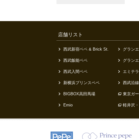
店舗リスト
西武新宿ペペ & Brick St.
グランエ
西武飯能ペペ
グランエ
西武入間ペペ
エミテラ
新横浜プリンスペペ
西武沿線
BIGBOX高田馬場
東京ガー
Emio
軽井沢・