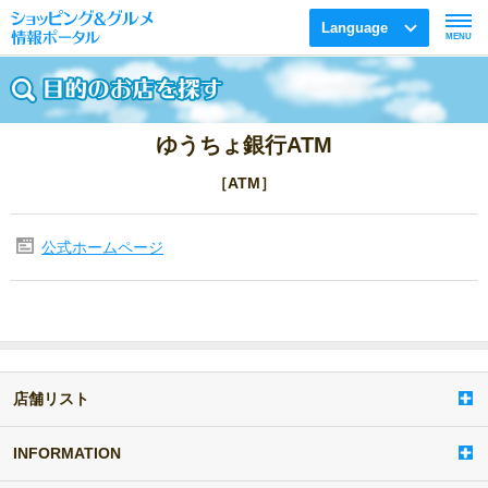
Language
MENU
ゆうちょ銀行ATM
［ATM］
公式ホームページ
店舗リスト
a
d
d
INFORMATION
i