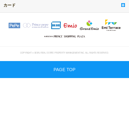
t
カード
e
m
COPYRIGHT © SEIBU REAL ESTATE PROPERTY MANAGEMENT INC. ALL RIGHTS RESERVED.
PAGE TOP