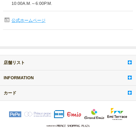
10:00A.M.～6:00P.M.
公式ホームページ
店舗リスト
a
d
d
INFORMATION
i
t
カード
e
m