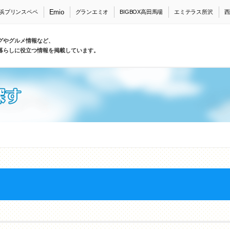
Emio
浜プリンスペペ
グランエミオ
BIGBOX高田馬場
エミテラス所沢
西
グやグルメ情報など、
暮らしに役立つ情報を掲載しています。