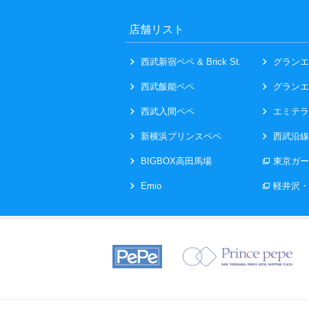
店舗リスト
西武新宿ペペ & Brick St.
グランエ
西武飯能ペペ
グランエ
西武入間ペペ
エミテラ
新横浜プリンスペペ
西武沿線
BIGBOX高田馬場
東京ガー
Emio
軽井沢・