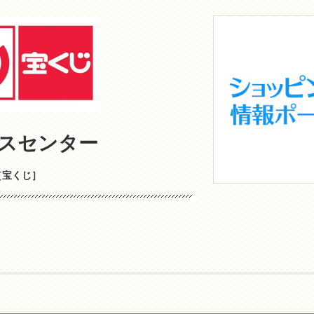
スセンター
［宝くじ］