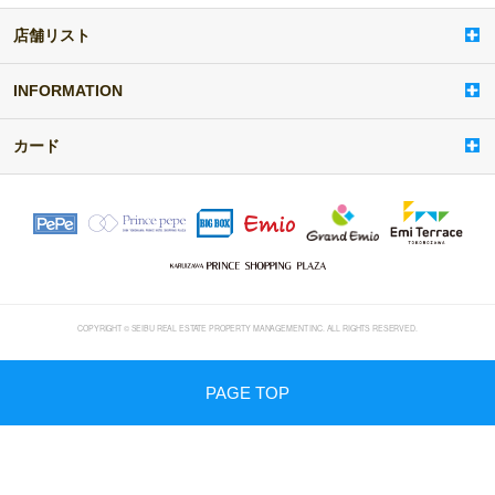
店舗リスト
a
d
d
INFORMATION
i
t
カード
e
m
COPYRIGHT © SEIBU REAL ESTATE PROPERTY MANAGEMENT INC. ALL RIGHTS RESERVED.
PAGE TOP