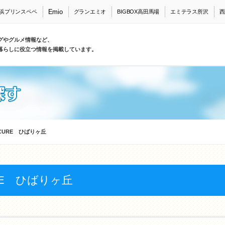
Emio
浜プリンスペペ
グランエミオ
BIGBOX高田馬場
エミテラス所沢
西
グやグルメ情報など、
暮らしに役立つ情報を掲載しています。
＋CURE ひばりヶ丘
URE ひばりヶ丘