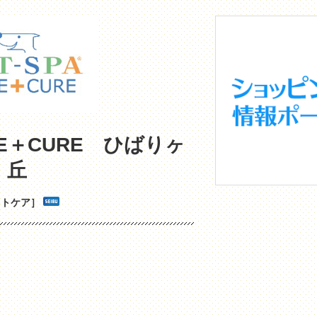
ARE＋CURE ひばりヶ
丘
ットケア］