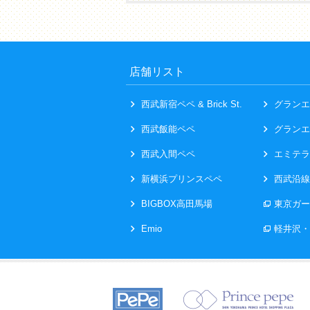
店舗リスト
西武新宿ペペ & Brick St.
グランエ
西武飯能ペペ
グランエ
西武入間ペペ
エミテラ
新横浜プリンスペペ
西武沿線
BIGBOX高田馬場
東京ガー
Emio
軽井沢・