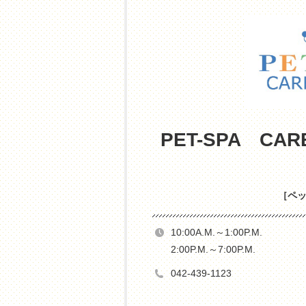
PET-SPA C
［ペ
10:00A.M.～1:00P.M.
2:00P.M.～7:00P.M.
042-439-1123