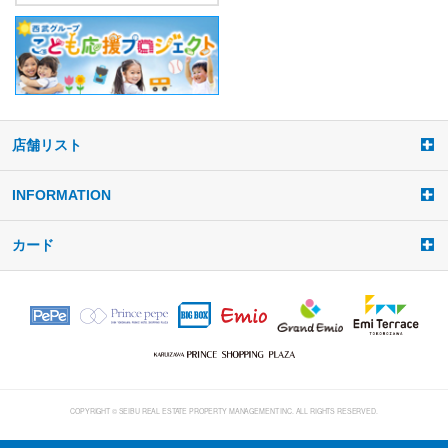
店舗リスト
a
d
d
INFORMATION
i
t
カード
e
m
COPYRIGHT © SEIBU REAL ESTATE PROPERTY MANAGEMENT INC. ALL RIGHTS RESERVED.