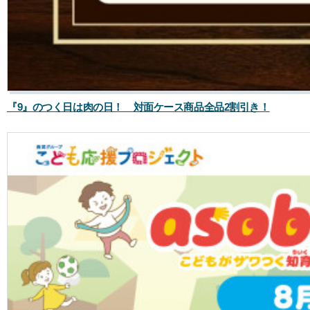
『9』のつく日は肉の日！ 対面ケース商品全品2割引き！